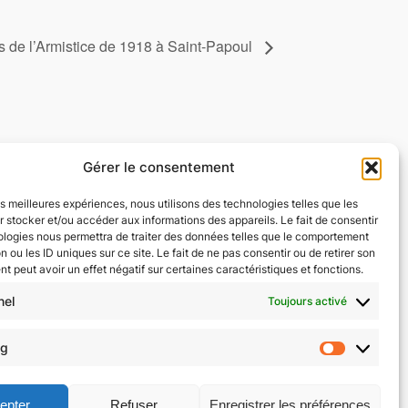
de l’Armistice de 1918 à Saint-Papoul
Gérer le consentement
les meilleures expériences, nous utilisons des technologies telles que les
 stocker et/ou accéder aux informations des appareils. Le fait de consentir
identialité
Réseaux sociaux
ologies nous permettra de traiter des données telles que le comportement
n ou les ID uniques sur ce site. Le fait de ne pas consentir ou de retirer son
tions générales
Facebook
 peut avoir un effet négatif sur certaines caractéristiques et fonctions.
ique de confidentialité
Instagram
nel
Toujours activé
ique de cookies (UE)
ng
Marketi
epter
Refuser
Enregistrer les préférences