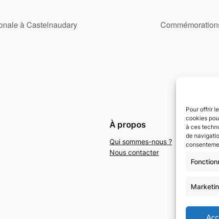
onale à Castelnaudary
Commémorations 
Pour offrir 
cookies pour
À propos
Conf
à ces techn
de navigatio
Qui sommes-nous ?
Condi
consentement
Nous contacter
Polit
Fonction
Polit
Marketi
Acc