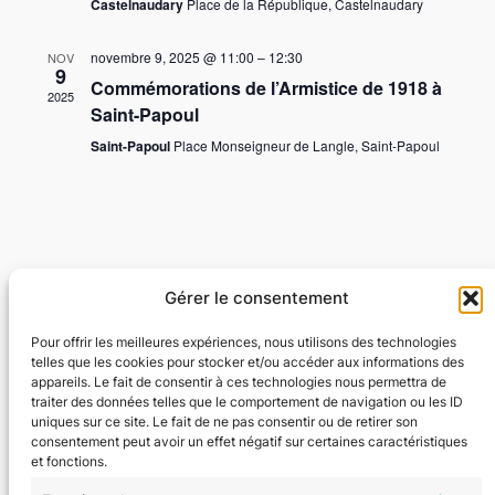
Évène
Castelnaudary
Place de la République, Castelnaudary
novembre 9, 2025 @ 11:00
–
12:30
NOV
9
Commémorations de l’Armistice de 1918 à
2025
Saint-Papoul
Saint-Papoul
Place Monseigneur de Langle, Saint-Papoul
Gérer le consentement
Pour offrir les meilleures expériences, nous utilisons des technologies
telles que les cookies pour stocker et/ou accéder aux informations des
appareils. Le fait de consentir à ces technologies nous permettra de
traiter des données telles que le comportement de navigation ou les ID
Union Musicale des Sans-Souci
uniques sur ce site. Le fait de ne pas consentir ou de retirer son
consentement peut avoir un effet négatif sur certaines caractéristiques
et fonctions.
Orchestre d'Harmonie et Batterie-Fanfare de