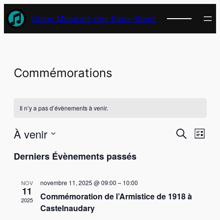
Union Musicale des Sans-Souci
Commémorations
Il n’y a pas d’évènements à venir.
Recher
Nav
À venir
Recherche
Liste
de
Sélectionnez
et
Derniers Évènements passés
vues
une
naviga
Évè
date.
novembre 11, 2025 @ 09:00
–
10:00
NOV
de
11
Commémoration de l’Armistice de 1918 à
2025
vues
Castelnaudary